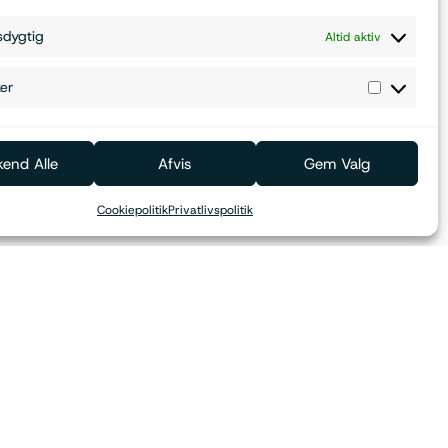
sdygtig
Altid aktiv
ker
Brug for hjælp?
end Alle
Afvis
Gem Valg
Cookiepolitik
Privatlivspolitik
 hurtigt