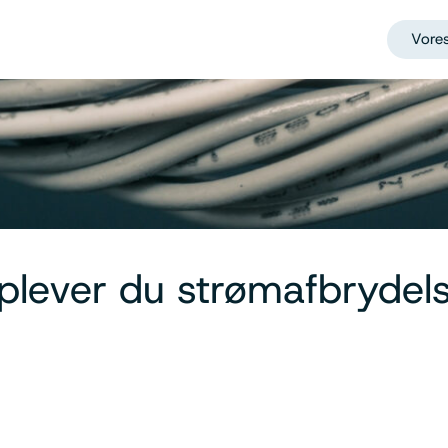
Vores
plever du strømafbrydel