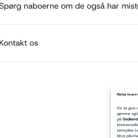
 Spørg naboerne om de også har mist
 Kontakt os
For at give 
gemme og/el
på
Godkend 
browseradfær
samtykke (a
blive påvirk