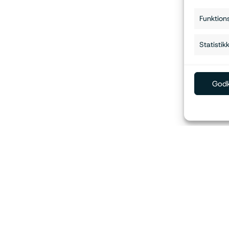
Funktion
Statistik
Godk
Kontorets åbningstider
Find det
Mandag - Torsdag 8.00 - 16.00
Persondata