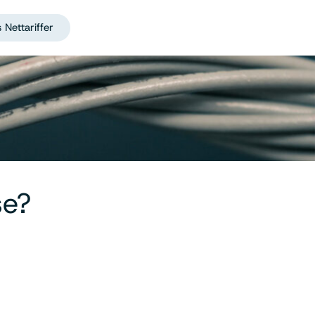
 Nettariffer
se?