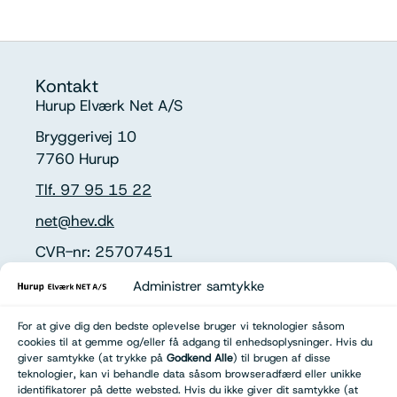
Kontakt
Hurup Elværk Net A/S
Bryggerivej 10
7760 Hurup
Tlf. 97 95 15 22
net@hev.dk
CVR-nr: 25707451
Administrer samtykke
Kontorets åbningstider
Mandag - Torsdag 8.00 - 16.00
For at give dig den bedste oplevelse bruger vi teknologier såsom
Fredag 8.00 - 13.00
cookies til at gemme og/eller få adgang til enhedsoplysninger. Hvis du
giver samtykke (at trykke på
Godkend Alle
) til brugen af disse
Telefonens åbningstider
teknologier, kan vi behandle data såsom browseradfærd eller unikke
identifikatorer på dette websted. Hvis du ikke giver dit samtykke (at