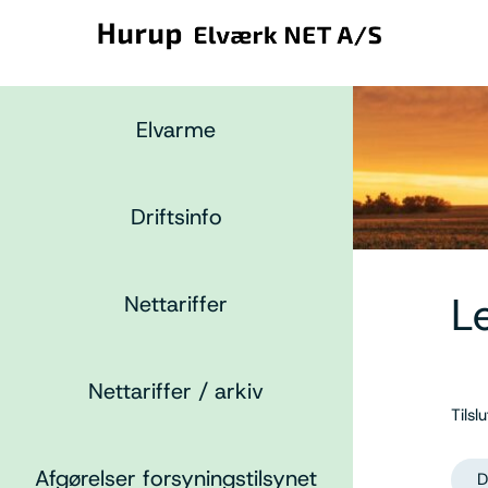
Elvarme
Driftsinfo
L
Nettariffer
Nettariffer / arkiv
Tils
Afgørelser forsyningstilsynet
D