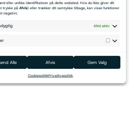
d eller unikke identifikatorer på dette websted. Hvis du ikke giver dit
t trykke på
Afvis
) eller trækker dit samtykke tilbage, kan visse funktioner
et negativt.
sdygtig
Altid aktiv
ker
Brug for hjælp?
end Alle
Afvis
Gem Valg
Cookiepolitik
Privatlivspolitik