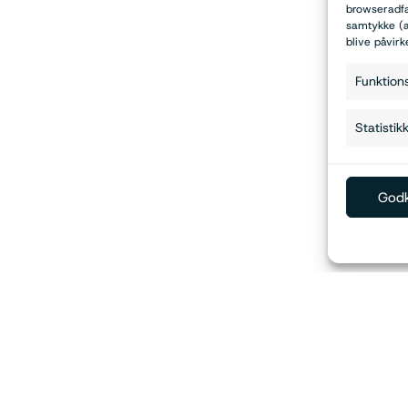
browseradfær
samtykke (a
blive påvirk
Funktion
Statistik
Godk